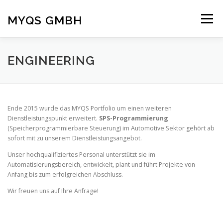
Zum Inhalt springen
MYQS GMBH
Menü
ÜBER UNS
DIENSTLEISTUNGEN
FAKTEN
ENGINEERING
KONTAKT
Ende 2015 wurde das MYQS Portfolio um einen weiteren
Dienstleistungspunkt erweitert.
SPS-Programmierung
(Speicherprogrammierbare Steuerung) im Automotive Sektor gehört ab
sofort mit zu unserem Dienstleistungsangebot.
Unser hochqualifiziertes Personal unterstützt sie im
Automatisierungsbereich, entwickelt, plant und führt Projekte von
Anfang bis zum erfolgreichen Abschluss.
Wir freuen uns auf Ihre Anfrage!